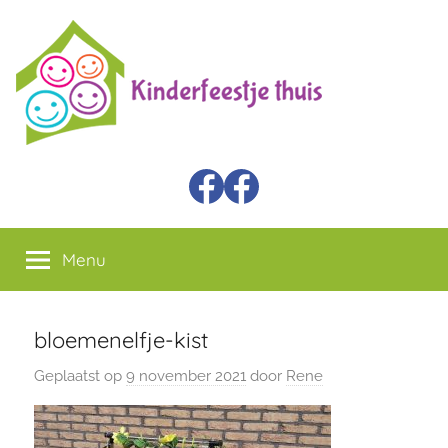
Ga
Kinder
Themafeest
naar
kisten
de
Feestje
inhoud
Thuis
Facebook
Verzendboxen
Menu
bloemenelfje-kist
Geplaatst op
9 november 2021
door
Rene