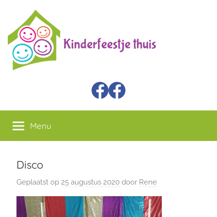
Ga
Kinder
Themafeest
naar
kisten
de
Feestje
inhoud
Thuis
Facebook
Verzendboxen
Menu
Disco
Geplaatst op
25 augustus 2020
door
Rene