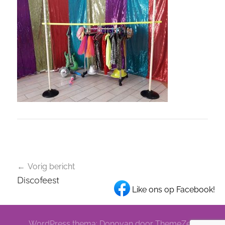
Bericht
Vorig bericht
navigatie
Discofeest
Like ons op Facebook!
WordPress thema: Donovan door ThemeZee.