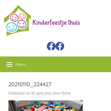
Ga
Kinder
Themafeest
naar
kisten
de
Feestje
inhoud
Thuis
Facebook
Verzendboxen
Menu
20210110_224427
Geplaatst op
18 april 2021
door
Rene